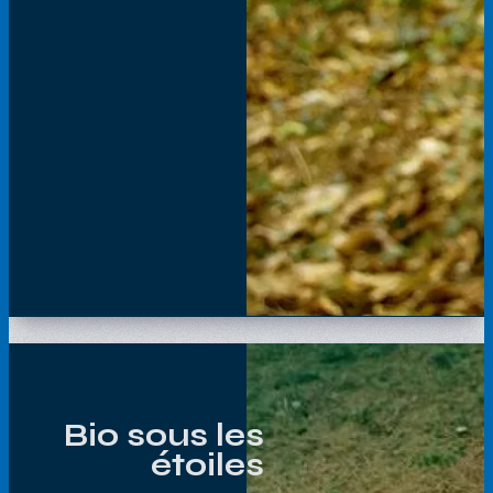
Bio sous les
étoiles