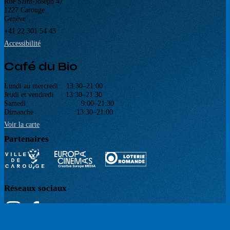
Rue Saint-Joseph 47
1227 Carouge
Genève
+41 22 301 54 43
Accessibilité
Café du Bio
Lundi au mercredi 13:30–21:00
Jeudi et vendredi 13:30–21:30
Samedi 9:00–21:30
Dimanche 13:30–21:00
Voir la carte
Partenaires
Réseaux sociaux
Newsletter