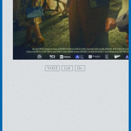
VOST
124'
16