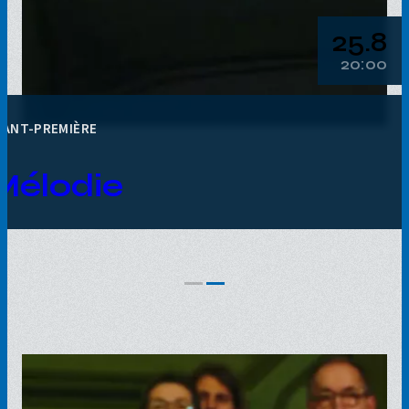
25.8
20:00
VANT-PREMIÈRE
Mélodie