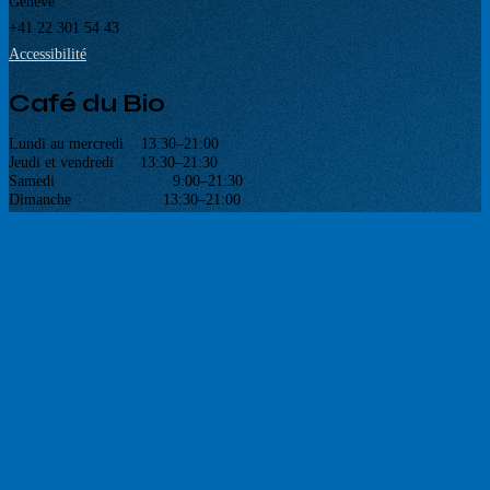
Genève
+41 22 301 54 43
Accessibilité
Café du Bio
Lundi au mercredi 13:30–21:00
Jeudi et vendredi 13:30–21:30
Samedi 9:00–21:30
Dimanche 13:30–21:00
Voir la carte
Partenaires
Réseaux sociaux
Newsletter