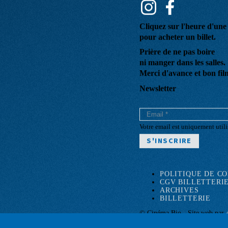
Réseaux sociaux
Cliquez sur l'heure d'un
pour acheter un billet.
Prière de ne pas boire
ni manger dans les salles.
Merci d'avance et bon fil
Newsletter
Votre email est uniquement utili
POLITIQUE DE C
CGV BILLETTERI
Pied
ARCHIVES
de
BILLETTERIE