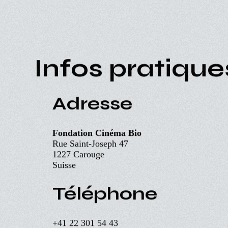
Aller
au
contenu
principal
ACCUEIL
PROGRAMME
Navigation
PROCHAINEMENT
principale
Infos pratique
ÉVÉNEMENTS
CINÉ-CLUBS
INFOS PRATIQUES
Adresse
Fondation Cinéma Bio
Rue Saint-Joseph 47
1227 Carouge
Suisse
Téléphone