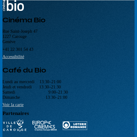
Cinéma Bio
Rue Saint-Joseph 47
1227 Carouge
Genève
+41 22 301 54 43
Accessibilité
Café du Bio
Lundi au mercredi 13:30–21:00
Jeudi et vendredi 13:30–21:30
Samedi 9:00–21:30
Dimanche 13:30–21:00
Voir la carte
Partenaires