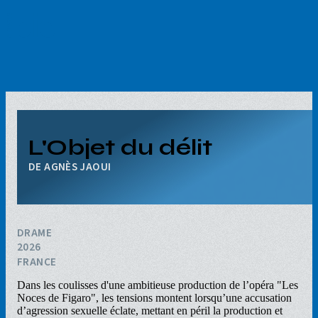
Aller
au
contenu
principal
L'Objet du délit
AGNÈS JAOUI
DRAME
2026
FRANCE
Dans les coulisses d'une ambitieuse production de l’opéra "Les
Noces de Figaro", les tensions montent lorsqu’une accusation
d’agression sexuelle éclate, mettant en péril la production et