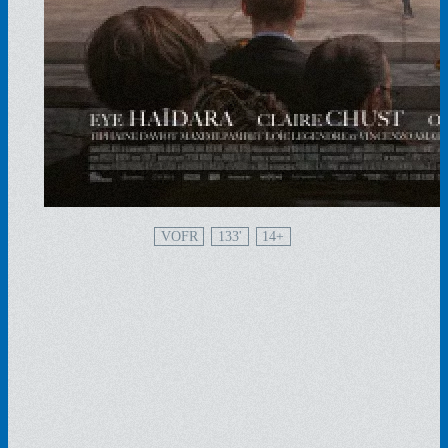
VOFR
133'
14