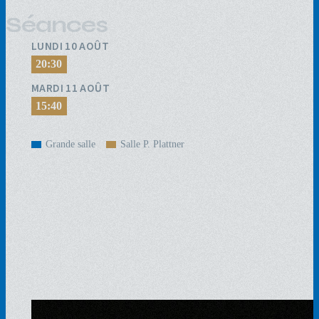
Séances
LUNDI 10 AOÛT
20:30
MARDI 11 AOÛT
15:40
Grande salle
Salle P. Plattner