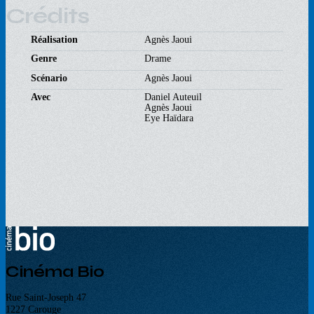
Crédits
Réalisation
Agnès Jaoui
Genre
Drame
Scénario
Agnès Jaoui
Avec
Daniel Auteuil
Agnès Jaoui
Eye Haïdara
Cinéma Bio
Rue Saint-Joseph 47
1227 Carouge