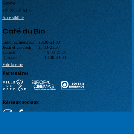
Genève
+41 22 301 54 43
Accessibilité
Café du Bio
Lundi au mercredi 13:30–21:00
Jeudi et vendredi 13:30–21:30
Samedi 9:00–21:30
Dimanche 13:30–21:00
Voir la carte
Partenaires
Réseaux sociaux
Newsletter