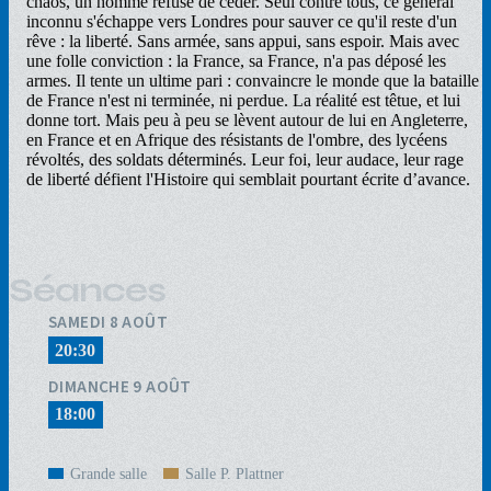
chaos, un homme refuse de céder. Seul contre tous, ce général
inconnu s'échappe vers Londres pour sauver ce qu'il reste d'un
rêve : la liberté. Sans armée, sans appui, sans espoir. Mais avec
une folle conviction : la France, sa France, n'a pas déposé les
armes. Il tente un ultime pari : convaincre le monde que la bataille
de France n'est ni terminée, ni perdue. La réalité est têtue, et lui
donne tort. Mais peu à peu se lèvent autour de lui en Angleterre,
en France et en Afrique des résistants de l'ombre, des lycéens
révoltés, des soldats déterminés. Leur foi, leur audace, leur rage
de liberté défient l'Histoire qui semblait pourtant écrite d’avance.
Séances
SAMEDI 8 AOÛT
20:30
DIMANCHE 9 AOÛT
18:00
Grande salle
Salle P. Plattner