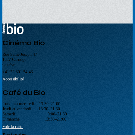
Cinéma Bio
Rue Saint-Joseph 47
1227 Carouge
Genève
+41 22 301 54 43
Accessibilité
Café du Bio
Lundi au mercredi 13:30–21:00
Jeudi et vendredi 13:30–21:30
Samedi 9:00–21:30
Dimanche 13:30–21:00
Voir la carte
Partenaires