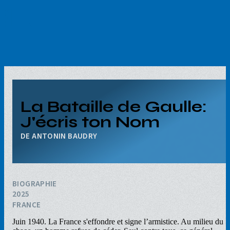
Aller
au
contenu
principal
La Bataille de Gaulle:
J'écris ton Nom
ANTONIN BAUDRY
BIOGRAPHIE
2025
FRANCE
Juin 1940. La France s'effondre et signe l’armistice. Au milieu du