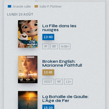
Grande salle
Salle P. Plattner
LUNDI 10 AOÛT
La Fille dans les
nuages
13:40
VF
88'
6 (6)+
Broken English:
Marianne Faithfull
13:45
VOST
99'
12+
La Bataille de Gaulle:
L'Âge de Fer
15:30