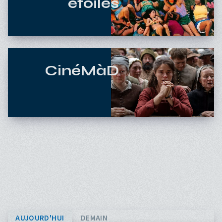
étoiles
CinéMàD
AUJOURD'HUI
DEMAIN