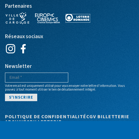
Partenaires
Réseaux sociaux
Newsletter
Votre email est uniquement utilisé pour vous envoyer notre lettre d'information. Vous
pouvez à tout moment utiliser le lien de désabonnement intégré.
Pied de page
POLITIQUE DE CONFIDENTIALITÉ
CGV BILLETTERIE
ARCHIVES
BILLETTERIE
© Cinéma Bio - Site web par
+P