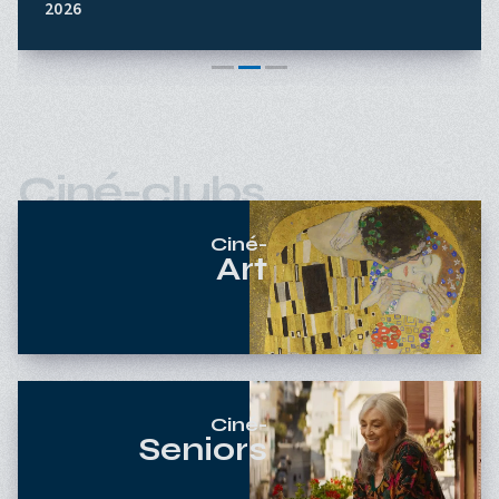
2026
Ciné-clubs
Ciné-
Art
Ciné-
Seniors