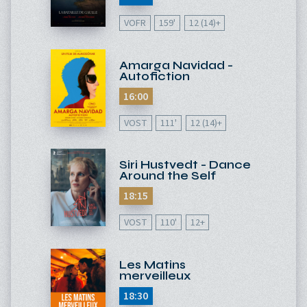
VOFR
159'
12 (14)+
Amarga Navidad -
Autofiction
16:00
VOST
111'
12 (14)+
Siri Hustvedt - Dance
Around the Self
18:15
VOST
110'
12+
Les Matins
merveilleux
18:30