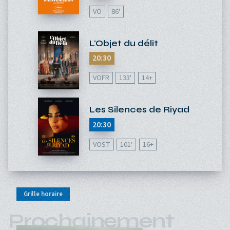
VO
86'
L'Objet du délit
20:30
VOFR
133'
14+
Les Silences de Riyad
20:30
VOST
101'
16+
Grille horaire
Prochainement