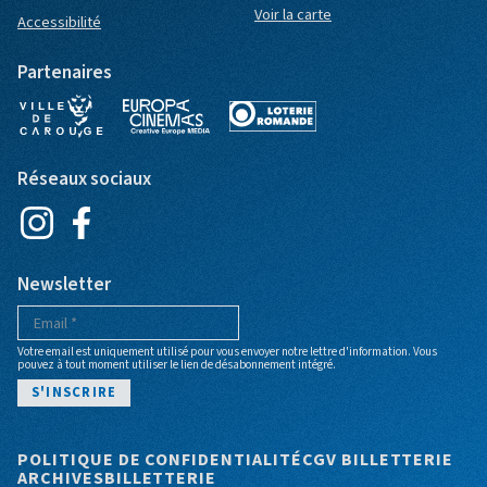
Voir la carte
Accessibilité
Partenaires
Réseaux sociaux
Newsletter
Votre email est uniquement utilisé pour vous envoyer notre lettre d'information. Vous
pouvez à tout moment utiliser le lien de désabonnement intégré.
Pied de page
POLITIQUE DE CONFIDENTIALITÉ
CGV BILLETTERIE
ARCHIVES
BILLETTERIE