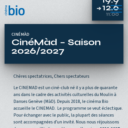
Aller au contenu principal
12.6
➔
Menu
11:00
CINÉMÀD
CinéMàd – Saison
2026/2027
Chères spectatrices, Chers spectateurs
Le CINEMAD est un ciné-club né il y a plus de quarante
ans dans le cadre des activités culturelles du Moulin à
Danses Genève (MàD). Depuis 2018, le cinéma Bio
accueille le CINEMAD. Le programme se veut éclectique.
Pour échanger avec le public, la plupart des séances
sont accompagnées d’un invité. Nous nous réjouissons