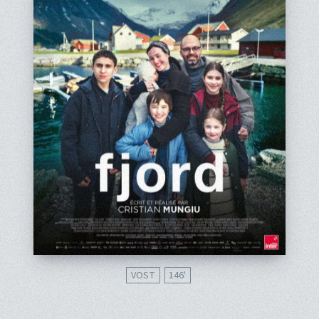
VOST
146'