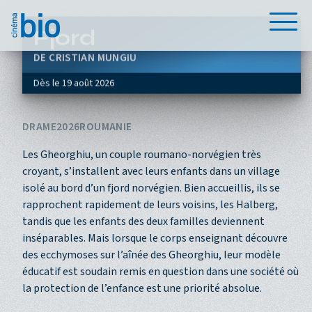
Aller au contenu principal
Menu
Fjord
CRISTIAN MUNGIU
Dès le
19 août 2026
DRAME
2026
ROUMANIE
Les Gheorghiu, un couple roumano-norvégien très
croyant, s’installent avec leurs enfants dans un village
isolé au bord d’un fjord norvégien. Bien accueillis, ils se
rapprochent rapidement de leurs voisins, les Halberg,
tandis que les enfants des deux familles deviennent
inséparables. Mais lorsque le corps enseignant découvre
des ecchymoses sur l’aînée des Gheorghiu, leur modèle
éducatif est soudain remis en question dans une société où
la protection de l’enfance est une priorité absolue.