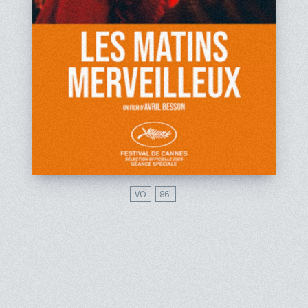
VO
86'