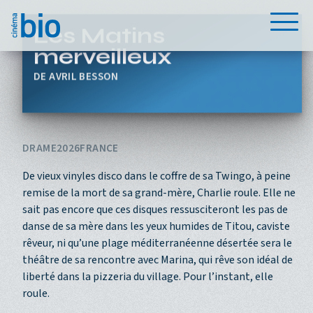
Aller au contenu principal
Menu
Les Matins
merveilleux
AVRIL BESSON
DRAME
2026
FRANCE
De vieux vinyles disco dans le coffre de sa Twingo, à peine
remise de la mort de sa grand-mère, Charlie roule. Elle ne
sait pas encore que ces disques ressusciteront les pas de
danse de sa mère dans les yeux humides de Titou, caviste
rêveur, ni qu’une plage méditerranéenne désertée sera le
théâtre de sa rencontre avec Marina, qui rêve son idéal de
liberté dans la pizzeria du village. Pour l’instant, elle
roule.