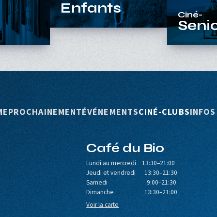
Ciné-
Enfants
Ciné-
Seni
rincipale
ME
PROCHAINEMENT
ÉVÉNEMENTS
CINÉ-CLUBS
INFOS
Café du Bio
Lundi au mercredi 13:30–21:00
Jeudi et vendredi 13:30–21:30
Samedi 9:00–21:30
Dimanche 13:30–21:00