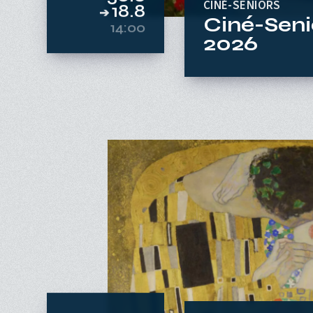
30.6
CINÉ-SENIORS
18.8
Ciné-Seni
➔
14:00
2026