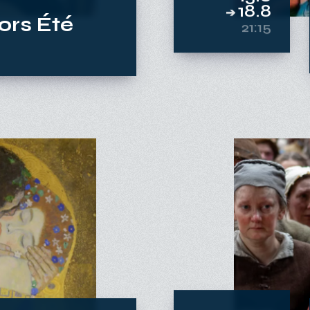
13.8
18.8
ors Été
➔
21:15