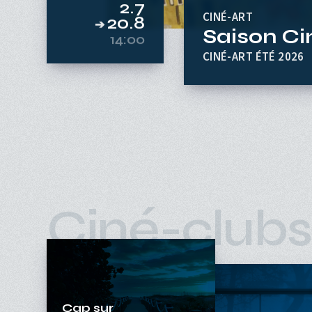
2.7
CINÉ-ART
20.8
Saison Ci
➔
14:00
CINÉ-ART ÉTÉ 2026
Ciné-clubs