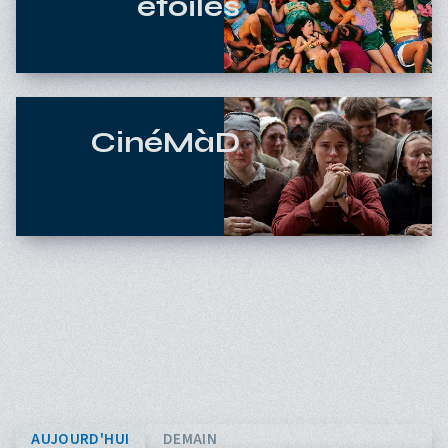
étoiles
CinéMàD
AUJOURD'HUI
DEMAIN