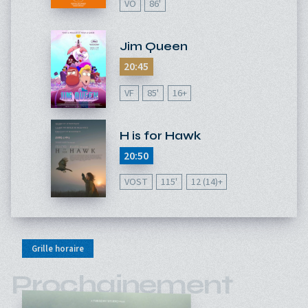
VO
86'
Jim Queen
20:45
VF
85'
16+
H is for Hawk
20:50
VOST
115'
12 (14)+
Grille horaire
Prochainement