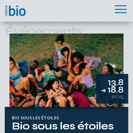
Aller au contenu principal
Menu
Événements
13.8
18.8
➔
21:15
BIO SOUS LES ÉTOILES
Bio sous les étoiles