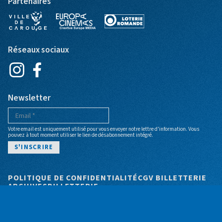
Partenaires
Réseaux sociaux
Newsletter
Votre email est uniquement utilisé pour vous envoyer notre lettre d'information. Vous
pouvez à tout moment utiliser le lien de désabonnement intégré.
Pied de page
POLITIQUE DE CONFIDENTIALITÉ
CGV BILLETTERIE
ARCHIVES
BILLETTERIE
© Cinéma Bio - Site web par
+P