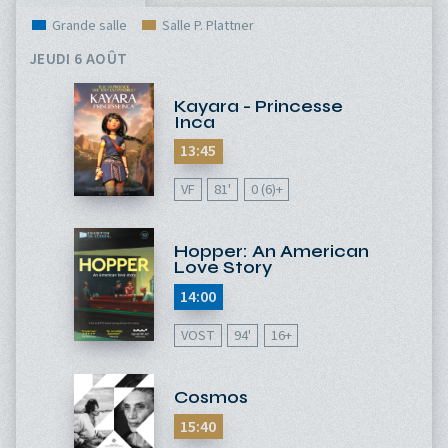
Grande salle
Salle P. Plattner
JEUDI 6 AOÛT
Kayara - Princesse
Inca
13:45
VF
81'
0 (6)+
Hopper: An American
Love Story
14:00
VOST
94'
16+
Cosmos
15:40