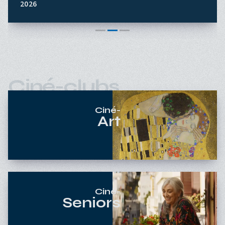
2026
Ciné-clubs
Ciné-
Art
Ciné-
Seniors