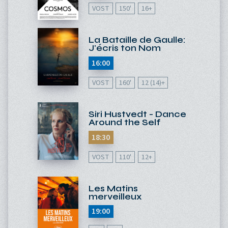
VOST
150'
16+
La Bataille de Gaulle:
J'écris ton Nom
16:00
VOST
160'
12 (14)+
Siri Hustvedt - Dance
Around the Self
18:30
VOST
110'
12+
Les Matins
merveilleux
19:00