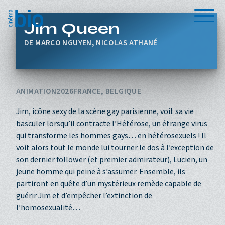
Aller au contenu principal
Menu
Jim Queen
MARCO NGUYEN, NICOLAS ATHANÉ
ANIMATION
2026
FRANCE, BELGIQUE
Jim, icône sexy de la scène gay parisienne, voit sa vie
basculer lorsqu’il contracte l’Hétérose, un étrange virus
qui transforme les hommes gays… en hétérosexuels ! Il
voit alors tout le monde lui tourner le dos à l’exception de
son dernier follower (et premier admirateur), Lucien, un
jeune homme qui peine à s’assumer. Ensemble, ils
partiront en quête d’un mystérieux remède capable de
guérir Jim et d’empêcher l’extinction de
l’homosexualité…