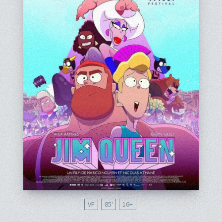
VF
85'
16