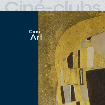
Ciné-clubs
Ciné-
Art