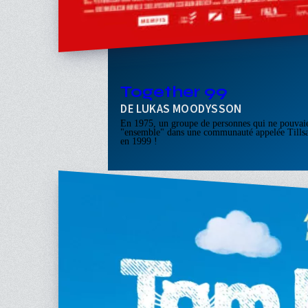
Together 99
LUKAS MOODYSSON
En 1975, un groupe de personnes qui ne pouvaien
"ensemble" dans une communauté appelée Till
en 1999 !