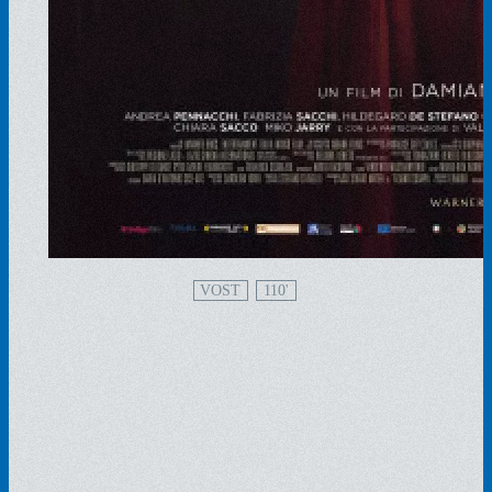
VOST
110'