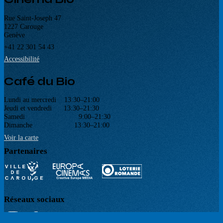
Rue Saint-Joseph 47
1227 Carouge
Genève
+41 22 301 54 43
Accessibilité
Café du Bio
Lundi au mercredi 13:30–21:00
Jeudi et vendredi 13:30–21:30
Samedi 9:00–21:30
Dimanche 13:30–21:00
Voir la carte
Partenaires
Réseaux sociaux