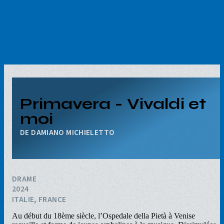
Aller
au
contenu
principal
Primavera - Vivaldi et
moi
DAMIANO MICHIELETTO
DRAME
2024
ITALIE, FRANCE
Au début du 18ème siècle, l’Ospedale della Pietà à Venise