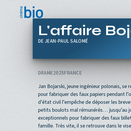
Aller au contenu principal
L'affaire Bo
JEAN-PAUL SALOMÉ
DRAME
2025
FRANCE
Jan Bojarski, jeune ingénieur polonais, se r
pour fabriquer des faux papiers pendant l’
d’état civil l’empêche de déposer les breve
petits boulots mal rémunérés… jusqu’au jou
exceptionnels pour fabriquer des faux billet
famille. Très vite, il se retrouve dans le vis