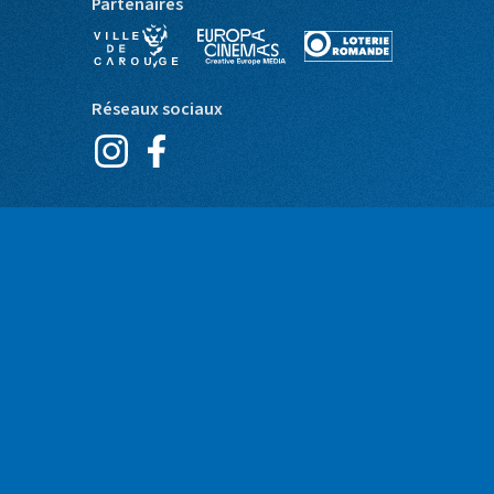
Partenaires
Réseaux sociaux
yer
moment
RIE
© Cinéma Bio - Site web par
+P