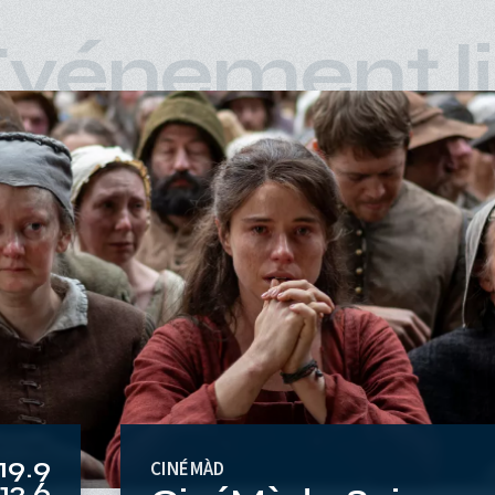
vénement l
19.9
CINÉMÀD
12.6