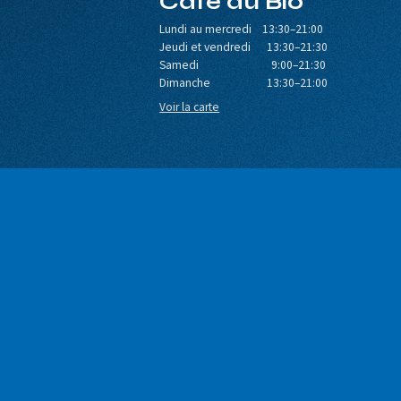
Café du Bio
Lundi au mercredi 13:30–21:00
Jeudi et vendredi 13:30–21:30
Samedi 9:00–21:30
Dimanche 13:30–21:00
Voir la carte
e séance
Newsletter
Votre email est uniquement utilisé pour vous envo
s.
notre lettre d'information. Vous pouvez à tout 
utiliser le lien de désabonnement intégré.
m !
e
FIDENTIALITÉ
CGV BILLETTERIE
ARCHIVES
BILLETTE