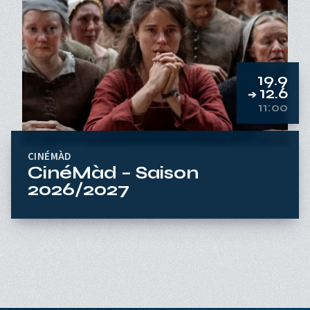
19.9
12.6
➔
11:00
CINÉMÀD
CinéMàd – Saison
2026/2027