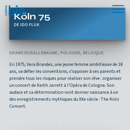
Aller au contenu principal
Menu
Köln 75
IDO FLUK
DRAME
2025
ALLEMAGNE, POLOGNE, BELGIQUE
En 1975, Vera Brandes, une jeune femme ambitieuse de 18
ans, va défier les conventions, s’opposer à ses parents et
prendre tous les risques pour réaliser son rêve : organiser
un concert de Keith Jarrett à l’Opéra de Cologne. Son
audace et sa détermination vont donner naissance à un
des enregistrements mythiques du XXe siècle : The Köln
Concert.