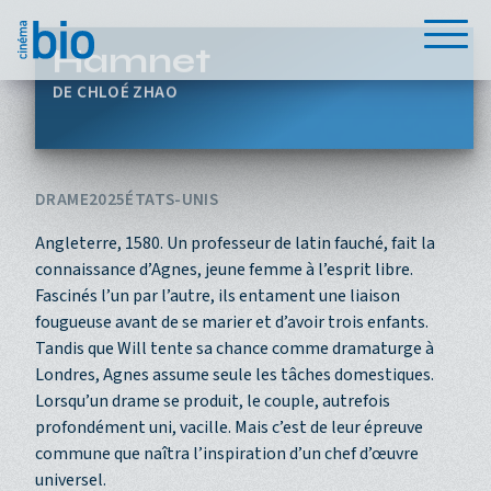
Aller au contenu principal
Menu
Hamnet
CHLOÉ ZHAO
DRAME
2025
ÉTATS-UNIS
Angleterre, 1580. Un professeur de latin fauché, fait la
connaissance d’Agnes, jeune femme à l’esprit libre.
Fascinés l’un par l’autre, ils entament une liaison
fougueuse avant de se marier et d’avoir trois enfants.
Tandis que Will tente sa chance comme dramaturge à
Londres, Agnes assume seule les tâches domestiques.
Lorsqu’un drame se produit, le couple, autrefois
profondément uni, vacille. Mais c’est de leur épreuve
commune que naîtra l’inspiration d’un chef d’œuvre
universel.