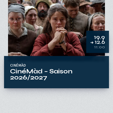
19.9
12.6
➔
11:00
CINÉMÀD
CinéMàd – Saison
2026/2027