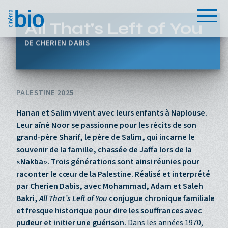
Aller au contenu principal
Menu
All That's Left of You
CHERIEN DABIS
PALESTINE 2025
Hanan et Salim vivent avec leurs enfants à Naplouse.
Leur aîné Noor se passionne pour les récits de son
grand-père Sharif, le père de Salim, qui incarne le
souvenir de la famille, chassée de Jaffa lors de la
«Nakba». Trois générations sont ainsi réunies pour
raconter le cœur de la Palestine. Réalisé et interprété
par Cherien Dabis, avec Mohammad, Adam et Saleh
Bakri,
All That’s Left of You
conjugue chronique familiale
et fresque historique pour dire les souffrances avec
pudeur et initier une guérison.
Dans les années 1970,