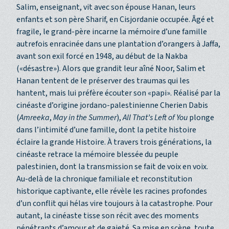
Salim, enseignant, vit avec son épouse Hanan, leurs
enfants et son père Sharif, en Cisjordanie occupée. Âgé et
fragile, le grand-père incarne la mémoire d’une famille
autrefois enracinée dans une plantation d’orangers à Jaffa,
avant son exil forcé en 1948, au début de la Nakba
(«désastre»). Alors que grandit leur aîné Noor, Salim et
Hanan tentent de le préserver des traumas qui les
hantent, mais lui préfère écouter son «papi». Réalisé par la
cinéaste d’origine jordano-palestinienne Cherien Dabis
(
Amreeka
,
May in the Summer
),
All That’s Left of You
plonge
dans l’intimité d’une famille, dont la petite histoire
éclaire la grande Histoire. À travers trois générations, la
cinéaste retrace la mémoire blessée du peuple
palestinien, dont la transmission se fait de voix en voix.
Au-delà de la chronique familiale et reconstitution
historique captivante, elle révèle les racines profondes
d’un conflit qui hélas vire toujours à la catastrophe. Pour
autant, la cinéaste tisse son récit avec des moments
pénétrants d’amour et de gaieté. Sa mise en scène, toute