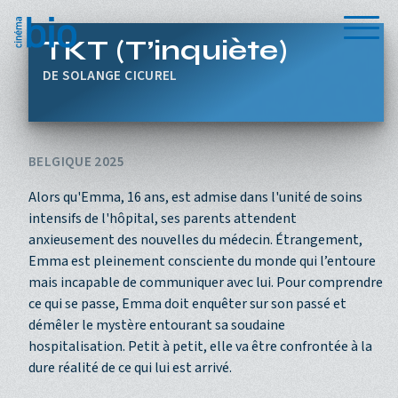
Aller au contenu principal
Menu
TKT (T’inquiète)
SOLANGE CICUREL
BELGIQUE 2025
Alors qu'Emma, 16 ans, est admise dans l'unité de soins
intensifs de l'hôpital, ses parents attendent
anxieusement des nouvelles du médecin. Étrangement,
Emma est pleinement consciente du monde qui l’entoure
mais incapable de communiquer avec lui. Pour comprendre
ce qui se passe, Emma doit enquêter sur son passé et
démêler le mystère entourant sa soudaine
hospitalisation. Petit à petit, elle va être confrontée à la
dure réalité de ce qui lui est arrivé.