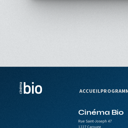
Navigation p
ACCUEIL
PROGRAM
Cinéma Bio