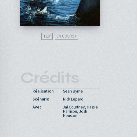
120'
EN COURS
Crédits
Réalisation
Sean Byrne
Scénario
Nick Lepard
Avec
Jai Courtney, Hassie
Harrison, Josh
Heuston