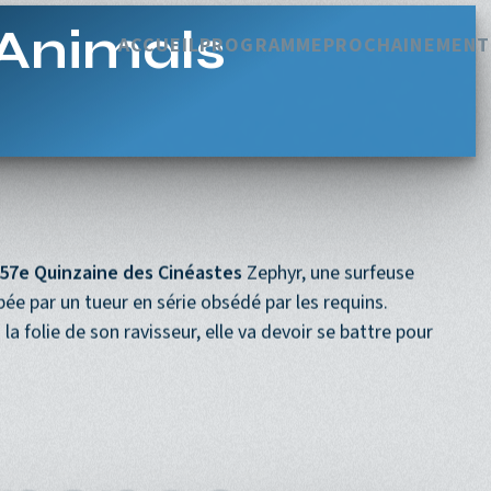
Navigation princi
ACCUEIL
PROGRAMME
PROCHAINEMENT
Animals
a 57e Quinzaine des Cinéastes
Zephyr, une surfeuse
ée par un tueur en série obsédé par les requins.
a folie de son ravisseur, elle va devoir se battre pour