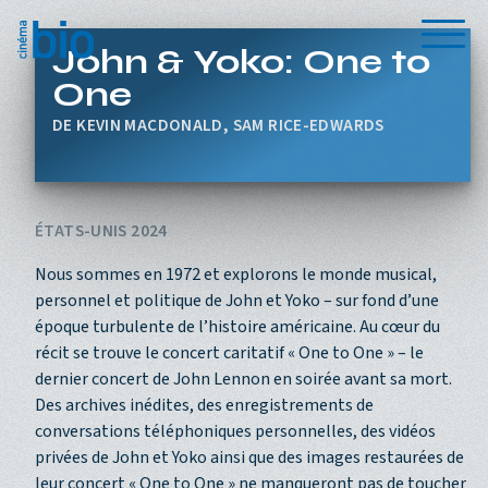
Aller au contenu principal
Menu
John & Yoko: One to
One
KEVIN MACDONALD, SAM RICE-EDWARDS
ÉTATS-UNIS 2024
Nous sommes en 1972 et explorons le monde musical,
personnel et politique de John et Yoko – sur fond d’une
époque turbulente de l’histoire américaine. Au cœur du
récit se trouve le concert caritatif « One to One » – le
dernier concert de John Lennon en soirée avant sa mort.
Des archives inédites, des enregistrements de
conversations téléphoniques personnelles, des vidéos
privées de John et Yoko ainsi que des images restaurées de
leur concert « One to One » ne manqueront pas de toucher