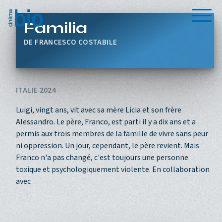
Aller au contenu principal
Menu
Familia
FRANCESCO COSTABILE
ITALIE 2024
Luigi, vingt ans, vit avec sa mère Licia et son frère
Alessandro. Le père, Franco, est parti il y a dix ans et a
permis aux trois membres de la famille de vivre sans peur
ni oppression. Un jour, cependant, le père revient. Mais
Franco n'a pas changé, c'est toujours une personne
toxique et psychologiquement violente. En collaboration
avec