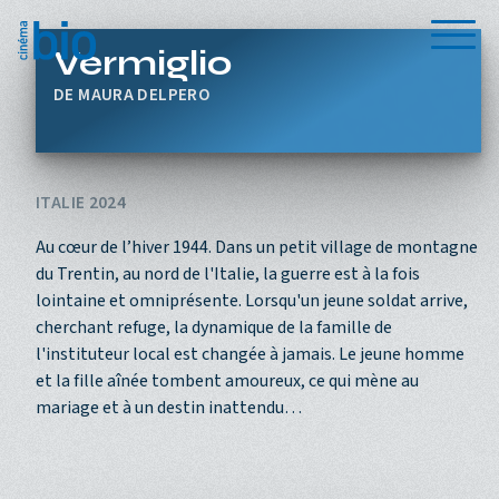
Aller au contenu principal
Menu
Vermiglio
MAURA DELPERO
ITALIE 2024
Au cœur de l’hiver 1944. Dans un petit village de montagne
du Trentin, au nord de l'Italie, la guerre est à la fois
lointaine et omniprésente. Lorsqu'un jeune soldat arrive,
cherchant refuge, la dynamique de la famille de
l'instituteur local est changée à jamais. Le jeune homme
et la fille aînée tombent amoureux, ce qui mène au
mariage et à un destin inattendu…