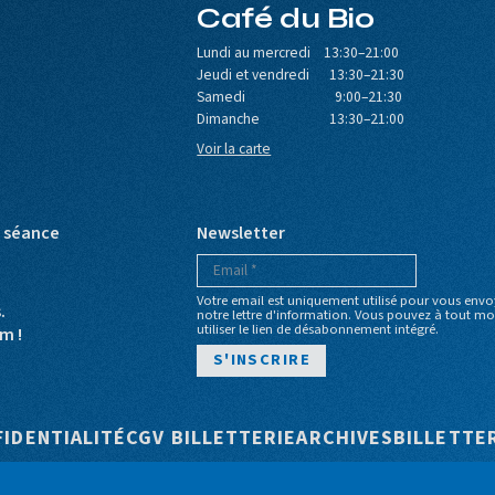
Café du Bio
Lundi au mercredi 13:30–21:00
Jeudi et vendredi 13:30–21:30
Samedi 9:00–21:30
Dimanche 13:30–21:00
Voir la carte
e séance
Newsletter
Votre email est uniquement utilisé pour vous envo
s.
notre lettre d'information. Vous pouvez à tout 
utiliser le lien de désabonnement intégré.
m !
e
FIDENTIALITÉ
CGV BILLETTERIE
ARCHIVES
BILLETTE