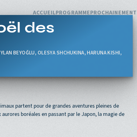
Navigation princi
ACCUEIL
PROGRAMME
PROCHAINEMENT
oël des
EYLAN BEYOĞLU, OLESYA SHCHUKINA, HARUNA KISHI,
nimaux partent pour de grandes aventures pleines de
x aurores boréales en passant par le Japon, la magie de