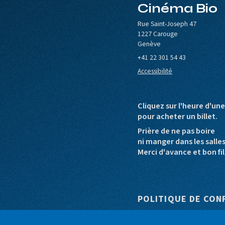
Cinéma Bio
le de Carouge
Europa Cinemas
Loterie Romande
Rue Saint-Joseph 47
1227 Carouge
Genève
+41 22 301 54 43
Accessibilité
Cliquez sur l'heure d'un
pour acheter un billet.
Prière de ne pas boire
ni manger dans les salle
Merci d'avance et bon fil
Pied de pag
POLITIQUE DE CON