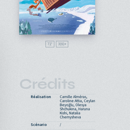
72'
3(6)
Crédits
Réalisation
Camille Alméras,
Caroline Attia, Ceylan
Beyoğlu, Olesya
Shchukina, Haruna
Kishi, Natalia
Chernysheva
Scénario
/