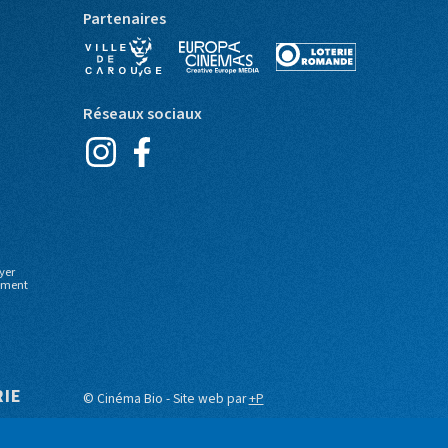
Partenaires
Réseaux sociaux
yer
moment
RIE
© Cinéma Bio - Site web par
+P