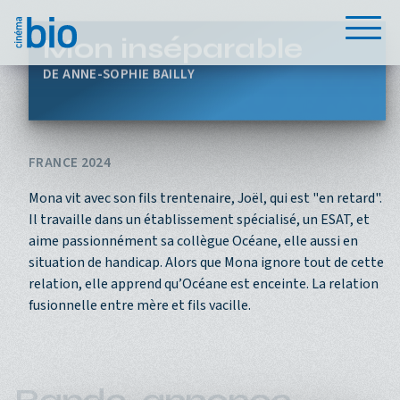
Aller au contenu principal
Menu
Mon inséparable
ANNE-SOPHIE BAILLY
FRANCE 2024
Mona vit avec son fils trentenaire, Joël, qui est "en retard".
Il travaille dans un établissement spécialisé, un ESAT, et
aime passionnément sa collègue Océane, elle aussi en
situation de handicap. Alors que Mona ignore tout de cette
relation, elle apprend qu’Océane est enceinte. La relation
fusionnelle entre mère et fils vacille.