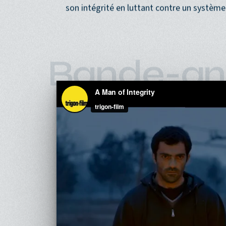
est destiné avant tout au public de son pay
développe pourtant une réflexion plus univ
son intégrité en luttant contre un systèm
Bande-an