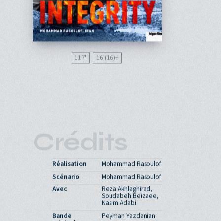
117'
16 (16)
Crédits
Réalisation
Mohammad Rasoulof
Scénario
Mohammad Rasoulof
Avec
Reza Akhlaghirad,
Soudabeh Beizaee,