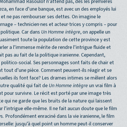
ussi, sans concession, tant il nous plonge dans un
Mohammad Rasoulof n’attend pas, dès les premières
Reza, en face d’une banque, est avec un des employés lui
et ne pas rembourser ses dettes. On imagine le
urnage – technicien·nes et acteur·trices y compris – pour
t politique. Car dans
Un Homme intègre
, on appelle un
uasiment toute la population de cette province y est
ler a l’immense mérite de rendre l’intrigue fluide et
it pas au fait de la politique iranienne. Cependant,
politico-social. Ses personnages sont faits de chair et
t tout d’une pièce. Comment peuvent-ils réagir et se
elles ils font face? Les drames intimes se mêlent alors
utre qualité qui fait de
Un Homme intègre
un vrai film à
pour survivre. Le récit est porté par une image très
e qui ne garde que les bruits de la nature qui laissent
 l’intrigue elle-même. Il ne fait aucun doute que le film