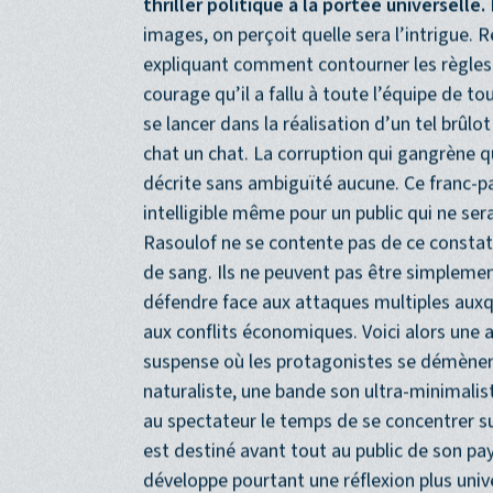
Le récit de Mohammad Rasoulof est, lui a
thriller politique à la portée universelle.
images, on perçoit quelle sera l’intrigue. 
expliquant comment contourner les règles 
courage qu’il a fallu à toute l’équipe de to
se lancer dans la réalisation d’un tel brûlo
chat un chat. La corruption qui gangrène q
décrite sans ambiguïté aucune. Ce franc-par
intelligible même pour un public qui ne sera
Rasoulof ne se contente pas de ce constat 
de sang. Ils ne peuvent pas être simplemen
défendre face aux attaques multiples auxqu
aux conflits économiques. Voici alors une a
suspense où les protagonistes se démènent 
naturaliste, une bande son ultra-minimalist
au spectateur le temps de se concentrer sur