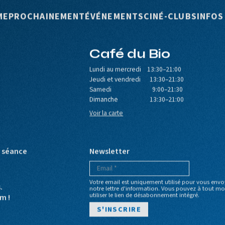
rincipale
ME
PROCHAINEMENT
ÉVÉNEMENTS
CINÉ-CLUBS
INFOS
Café du Bio
Lundi au mercredi 13:30–21:00
Jeudi et vendredi 13:30–21:30
Samedi 9:00–21:30
Dimanche 13:30–21:00
Voir la carte
e séance
Newsletter
Votre email est uniquement utilisé pour vous envo
s.
notre lettre d'information. Vous pouvez à tout 
utiliser le lien de désabonnement intégré.
m !