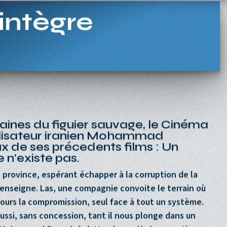
Navigation princi
ACCUEIL
PROGRAMME
PROCHAINEMENT
ntègre
aines du figuier sauvage
,
le Cinéma
lisateur iranien Mohammad
x de ses précedents films :
Un
 n'existe pas.
 province, espérant échapper à la corruption de la
le enseigne. Las, une compagnie convoite le terrain où
jours la compromission, seul face à tout un système.