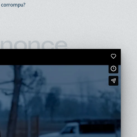
s. Profondément enraciné dans la vie iranienne, le film
erselle: jusqu’à quel point un homme peut-il conserver
e corrompu?
nonce