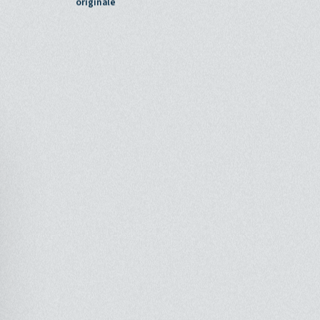
Nasim Adabi
Bande
Peyman Yazdanian
originale