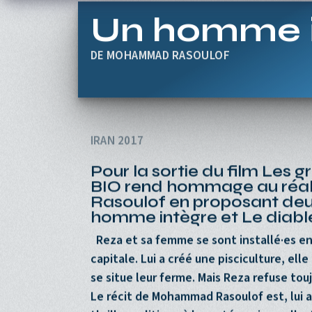
Aller au contenu principal
Un homme i
MOHAMMAD RASOULOF
IRAN 2017
Pour la sortie du film
Les gr
BIO rend hommage au réa
Rasoulof en proposant deu
homme intègre
et
Le diable
Reza et sa femme se sont installé·es en
capitale. Lui a créé une pisciculture, el
se situe leur ferme. Mais Reza refuse tou