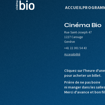
Navigation p
ACCUEIL
PROGRAM
Cinéma Bio
le de Carouge
Europa Cinemas
Loterie Romande
Rue Saint-Joseph 47
1227 Carouge
Genève
+41 22 301 54 43
Accessibilité
Cliquez sur l'heure d'un
pour acheter un billet.
Prière de ne pas boire
ni manger dans les salle
Merci d'avance et bon fil