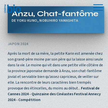
Aller au contenu principal
Menu
Anzu, Chat-fantôme
YOKU KUNO, NOBUHIRO YAMASHITA
JAPON 2024
Après la mort de sa mère, la petite Karin est amenée chez
son grand-père moine par son père qui la laisse ainsi seule
dans la vie. Le moine qui vit dans une petite ville côtière de
la province japonaise demande à Anzu, son chat-fantôme
jovial et serviable bien qu’assez capricieux, de veiller sur
elle. La rencontre de leurs caractères bien trempés
provoque des étincelles, du moins au début...
Festival de
Cannes 2024 - Quinzaine des Cinéastes
Festival Annecy
2024 - Compétition