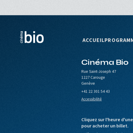
Navigation p
ACCUEIL
PROGRAM
Cinéma Bio
le de Carouge
Europa Cinemas
Loterie Romande
Rue Saint-Joseph 47
1227 Carouge
Genève
+41 22 301 54 43
Accessibilité
Cliquez sur l'heure d'un