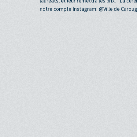
diffusée lors de cette soirée d’inauguratio
lauréats, et leur remettra les prix. La cér
notre compte Instagram: @Ville de Caroug