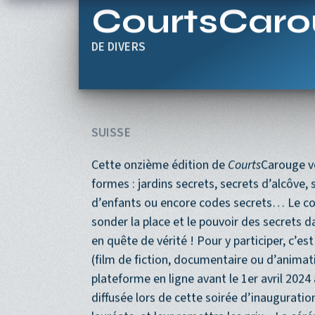
Aller au contenu principal
CourtsCaro
DIVERS
SUISSE
Cette onzième édition de
Courts
Carouge vo
formes : jardins secrets, secrets d’alcôve, 
d’enfants ou encore codes secrets… Le con
sonder la place et le pouvoir des secrets da
en quête de vérité ! Pour y participer, c’es
(film de fiction, documentaire ou d’animat
plateforme en ligne avant le 1er avril 202