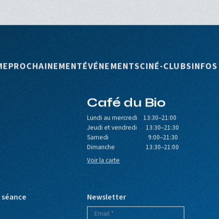
rincipale
ME
PROCHAINEMENT
ÉVÉNEMENTS
CINÉ-CLUBS
INFOS
Café du Bio
Lundi au mercredi 13:30–21:00
Jeudi et vendredi 13:30–21:30
Samedi 9:00–21:30
Dimanche 13:30–21:00
Voir la carte
e séance
Newsletter