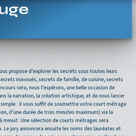
Navigation princi
ACCUEIL
PROGRAMME
PROCHAINEMENT
uge
us propose d’explorer les secrets sous toutes leurs
secrets inavoués, secrets de famille, de cuisine, secrets
cours sera, nous l’espérons, une belle occasion de
ns la narration, la création artistique, et de nous lancer
t simple : il vous suffit de soumettre votre court métrage
ion, d’une durée de trois minutes maximum) via la
4 à minuit. Une sélection de courts métrages sera