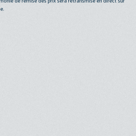
n. Le jury annoncera ensuite les noms des lauréates et
émonie de remise des prix sera retransmise en direct sur
e.