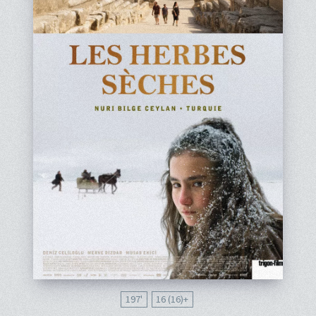
197'
16 (16)