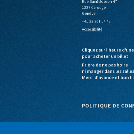
Cinéma Bio
le de Carouge
Europa Cinemas
Loterie Romande
Rue Saint-Joseph 47
1227 Carouge
Genève
+41 22 301 54 43
Accessibilité
Cliquez sur l'heure d'un
pour acheter un billet.
Prière de ne pas boire
ni manger dans les salle
Merci d'avance et bon fil
Pied de pag
POLITIQUE DE CON