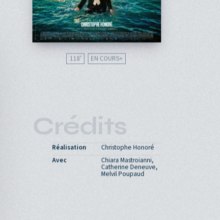
118'
EN COURS
Crédits
Réalisation
Christophe Honoré
Avec
Chiara Mastroianni,
Catherine Deneuve,
Melvil Poupaud