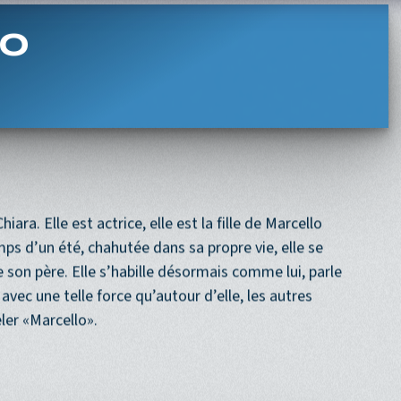
Navigation princi
ACCUEIL
PROGRAMME
PROCHAINEMENT
io
ara. Elle est actrice, elle est la fille de Marcello
ps d’un été, chahutée dans sa propre vie, elle se
de son père. Elle s’habille désormais comme lui, parle
 avec une telle force qu’autour d’elle, les autres
eler «Marcello».