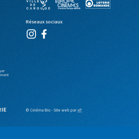
Partenaires
Réseaux sociaux
yer
moment
RIE
© Cinéma Bio - Site web par
+P