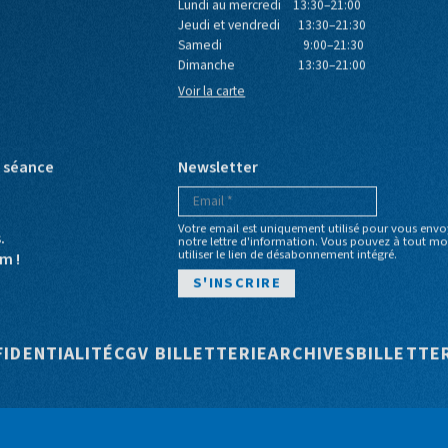
Café du Bio
Lundi au mercredi 13:30–21:00
Jeudi et vendredi 13:30–21:30
Samedi 9:00–21:30
Dimanche 13:30–21:00
Voir la carte
e séance
Newsletter
Votre email est uniquement utilisé pour vous envo
s.
notre lettre d'information. Vous pouvez à tout 
utiliser le lien de désabonnement intégré.
m !
e
FIDENTIALITÉ
CGV BILLETTERIE
ARCHIVES
BILLETTE