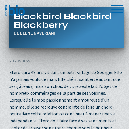
Aller au contenu principal
Menu
Blackbird Blackbird
Blackberry
ELENE NAVERIANI
2020
SUISSE
Etero qui a 48 ans vit dans un petit village de Géorgie. Elle
n'a jamais voulu de mari. Elle chérit sa liberté autant que
ses gâteaux, mais son choix de vivre seule fait l’objet de
nombreux commérages de la part de ses voisines.
Lorsqu’elle tombe passionnément amoureuse d'un
homme, elle se retrouve contrainte de faire un choix -
poursuivre cette relation ou continuer à mener une vie
indépendante. Etero doit faire face à ses sentiments et
tenter de trouver son propre chemin vers le bonheur.