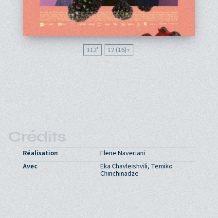
112'
12 (16)
Crédits
Réalisation
Elene Naveriani
Avec
Eka Chavleishvili, Temiko
Chinchinadze