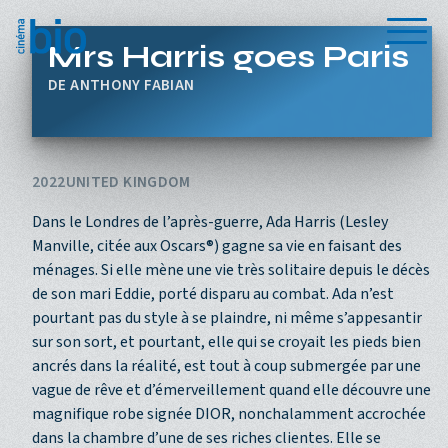
Aller au contenu principal
Menu
Mrs Harris goes Paris
ANTHONY FABIAN
2022
UNITED KINGDOM
Dans le Londres de l’après-guerre, Ada Harris (Lesley
Manville, citée aux Oscars®) gagne sa vie en faisant des
ménages. Si elle mène une vie très solitaire depuis le décès
de son mari Eddie, porté disparu au combat. Ada n’est
pourtant pas du style à se plaindre, ni même s’appesantir
sur son sort, et pourtant, elle qui se croyait les pieds bien
ancrés dans la réalité, est tout à coup submergée par une
vague de rêve et d’émerveillement quand elle découvre une
magnifique robe signée DIOR, nonchalamment accrochée
dans la chambre d’une de ses riches clientes. Elle se