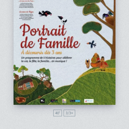
40'
3/3