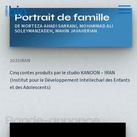
Aller au contenu principal
Menu
Portrait de famille
MORTEZA AHADI SARKANI, MOHAMMAD ALI
SOLEYMANZADEH, MAHIN JAVAHERIAN
2023
IRAN
Cinq contes produits par le studio KANOON – IRAN
(Institut pour le Développement Intellectuel des Enfants
et des Adolescents)
Bande-annonce