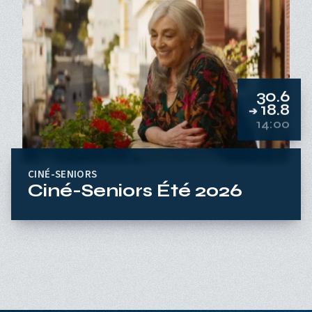
30.6
18.8
➔
14:00
CINÉ-SENIORS
Ciné-Seniors Été 2026