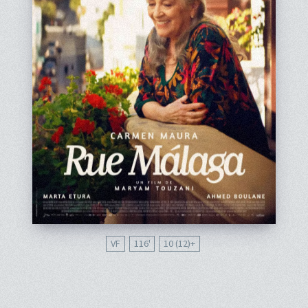
VF
116'
10 (12)