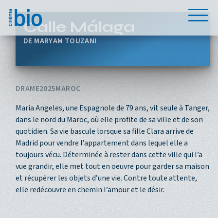
Aller au contenu principal
Menu
Calle Málaga
MARYAM TOUZANI
DRAME
2025
MAROC
Maria Angeles, une Espagnole de 79 ans, vit seule à Tanger,
dans le nord du Maroc, où elle profite de sa ville et de son
quotidien. Sa vie bascule lorsque sa fille Clara arrive de
Madrid pour vendre l’appartement dans lequel elle a
toujours vécu. Déterminée à rester dans cette ville qui l’a
vue grandir, elle met tout en oeuvre pour garder sa maison
et récupérer les objets d’une vie. Contre toute attente,
elle redécouvre en chemin l’amour et le désir.