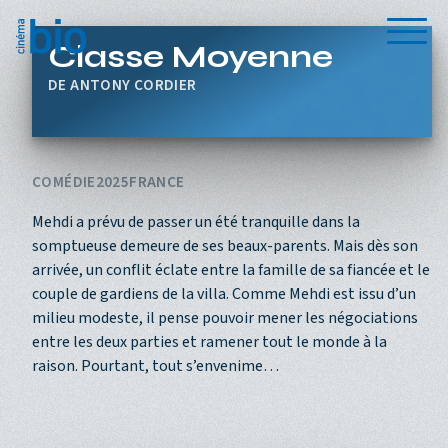
Aller au contenu principal
Menu
Classe Moyenne
ANTONY CORDIER
COMÉDIE
2025
FRANCE
Mehdi a prévu de passer un été tranquille dans la
somptueuse demeure de ses beaux-parents. Mais dès son
arrivée, un conflit éclate entre la famille de sa fiancée et le
couple de gardiens de la villa. Comme Mehdi est issu d’un
milieu modeste, il pense pouvoir mener les négociations
entre les deux parties et ramener tout le monde à la
raison. Pourtant, tout s’envenime…