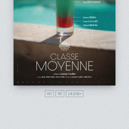
VO
95'
14 (16)