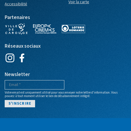
Voir la carte
Accessibilité
Partenaires
Réseaux sociaux
Newsletter
Votre email est uniquement utilisé pour vous envoyer notre lettre d'information. Vous
pouvez à tout moment utiliser le lien de désabonnement intégré.
Pied de page
POLITIQUE DE CONFIDENTIALITÉ
CGV BILLETTERIE
ARCHIVES
BILLETTERIE