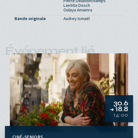
Pierre Deladonchamps
Laetitia Dosch
Oulaya Amamra
Bande originale
Audrey Ismaël
Événement lié
30.6
18.8
➔
14:00
CINÉ-SENIORS