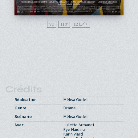
VO
110'
12 (14)
Crédits
Réalisation
Mélisa Godet
Genre
Drame
Scénario
Mélisa Godet
Avec
Juliette Armanet
Eye Haïdara
Karin Viard