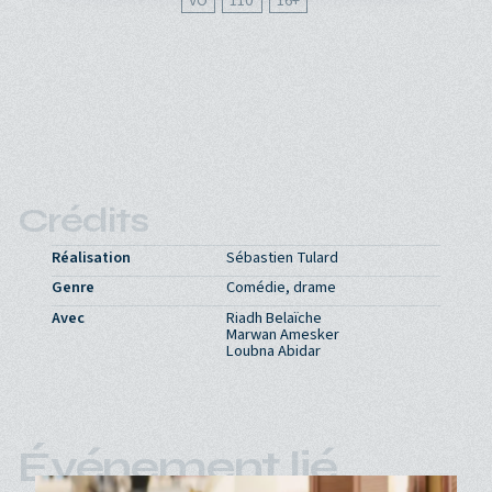
VO
110'
16
Crédits
Réalisation
Sébastien Tulard
Genre
Comédie, drame
Avec
Riadh Belaïche
Marwan Amesker
Loubna Abidar
Événement lié