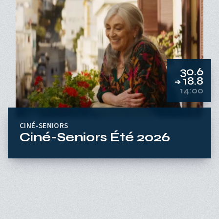
30.6
18.8
➔
14:00
CINÉ-SENIORS
Ciné-Seniors Été 2026