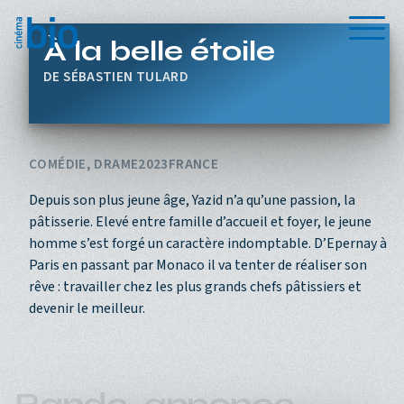
Aller au contenu principal
Menu
À la belle étoile
SÉBASTIEN TULARD
COMÉDIE, DRAME
2023
FRANCE
Depuis son plus jeune âge, Yazid n’a qu’une passion, la
pâtisserie. Elevé entre famille d’accueil et foyer, le jeune
homme s’est forgé un caractère indomptable. D’Epernay à
Paris en passant par Monaco il va tenter de réaliser son
rêve : travailler chez les plus grands chefs pâtissiers et
devenir le meilleur.