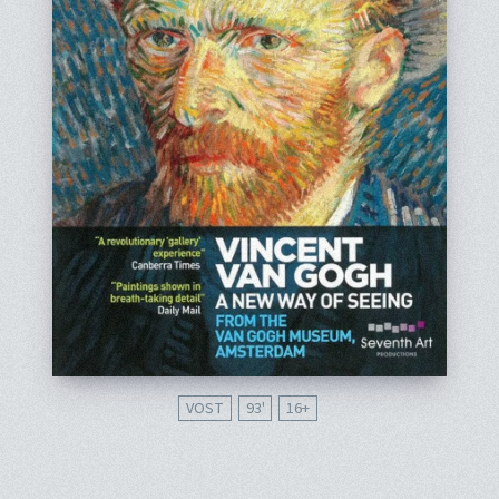
VOST
93'
16