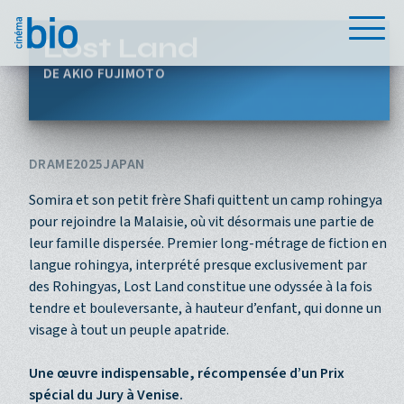
Aller au contenu principal
Menu
Lost Land
AKIO FUJIMOTO
DRAME
2025
JAPAN
Somira et son petit frère Shafi quittent un camp rohingya
pour rejoindre la Malaisie, où vit désormais une partie de
leur famille dispersée. Premier long-métrage de fiction en
langue rohingya, interprété presque exclusivement par
des Rohingyas, Lost Land constitue une odyssée à la fois
tendre et bouleversante, à hauteur d’enfant, qui donne un
visage à tout un peuple apatride.
Une œuvre indispensable, récompensée d’un Prix
spécial du Jury à Venise.