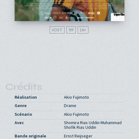
VOST
99'
16
Crédits
Réalisation
Akio Fujimoto
Genre
Drame
Scénario
Akio Fujimoto
Avec
Shomira Rias Uddin Muhammad
Shofik Rias Uddin
Bande originale
Ernst Reijseger