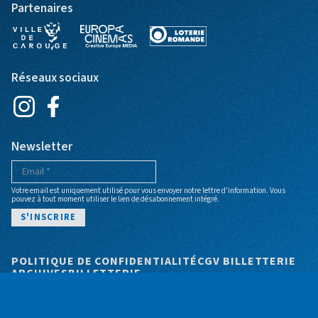
Partenaires
Réseaux sociaux
Newsletter
Votre email est uniquement utilisé pour vous envoyer notre lettre d'information. Vous
pouvez à tout moment utiliser le lien de désabonnement intégré.
Pied de page
POLITIQUE DE CONFIDENTIALITÉ
CGV BILLETTERIE
ARCHIVES
BILLETTERIE
© Cinéma Bio - Site web par
+P