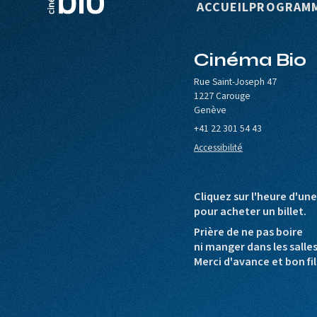
Navigation p
ACCUEIL
PROGRAM
Cinéma Bio
le de Carouge
Europa Cinemas
Loterie Romande
Rue Saint-Joseph 47
1227 Carouge
Genève
+41 22 301 54 43
Accessibilité
Cliquez sur l'heure d'un
pour acheter un billet.
Prière de ne pas boire
ni manger dans les salle
Merci d'avance et bon fil