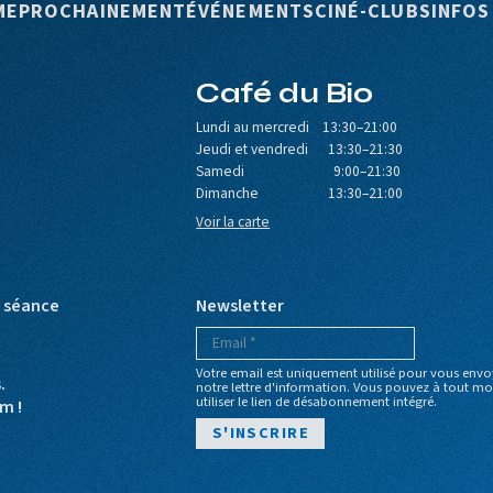
rincipale
ME
PROCHAINEMENT
ÉVÉNEMENTS
CINÉ-CLUBS
INFOS
Café du Bio
Lundi au mercredi 13:30–21:00
Jeudi et vendredi 13:30–21:30
Samedi 9:00–21:30
Dimanche 13:30–21:00
Voir la carte
e séance
Newsletter
Votre email est uniquement utilisé pour vous envo
s.
notre lettre d'information. Vous pouvez à tout 
utiliser le lien de désabonnement intégré.
m !