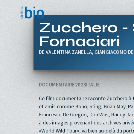
Aller au contenu principal
Zucchero -
Fornaciari
VALENTINA ZANELLA, GIANGIACOMO D
DOCUMENTAIRE
2023
ITALIE
Ce film documentaire raconte Zucchero à t
et amis comme Bono, Sting, Brian May, Pau
Francesco De Gregori, Don Was, Randy Jack
à des images provenant des archives privé
«World Wild Tour», va bien au-delà du portr