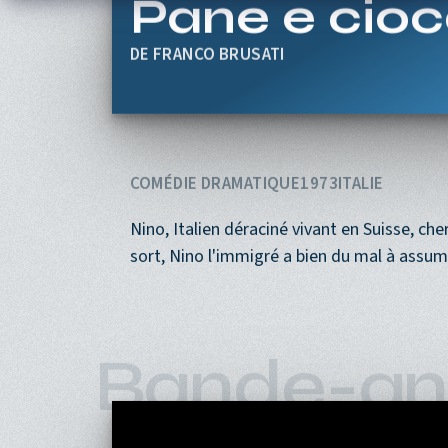
Aller au contenu principal
Pane e cioc
FRANCO BRUSATI
COMÉDIE DRAMATIQUE
1973
ITALIE
Nino, Italien déraciné vivant en Suisse, ch
sort, Nino l'immigré a bien du mal à assume
Bande-an