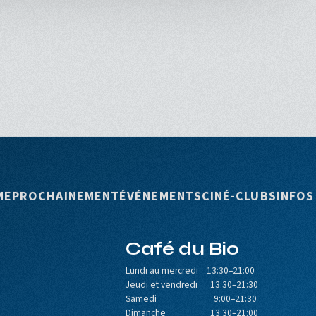
rincipale
ME
PROCHAINEMENT
ÉVÉNEMENTS
CINÉ-CLUBS
INFOS
Café du Bio
Lundi au mercredi 13:30–21:00