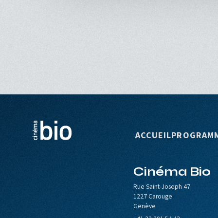
Navigation p
ACCUEIL
PROGRAM
Cinéma Bio
le de Carouge
Europa Cinemas
Loterie Romande
Rue Saint-Joseph 47