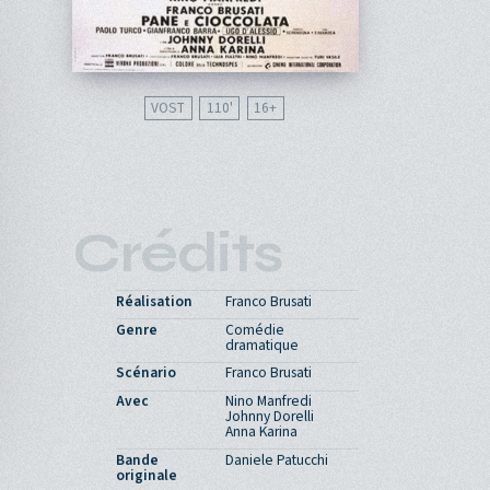
VOST
110'
16
Crédits
Réalisation
Franco Brusati
Genre
Comédie
dramatique
Scénario
Franco Brusati
Avec
Nino Manfredi
Johnny Dorelli
Anna Karina