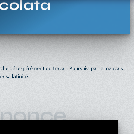
Navigation princi
ACCUEIL
PROGRAMME
PROCHAINEMENT
colata
erche désespérément du travail. Poursuivi par le mauvais
r sa latinité.
nonce