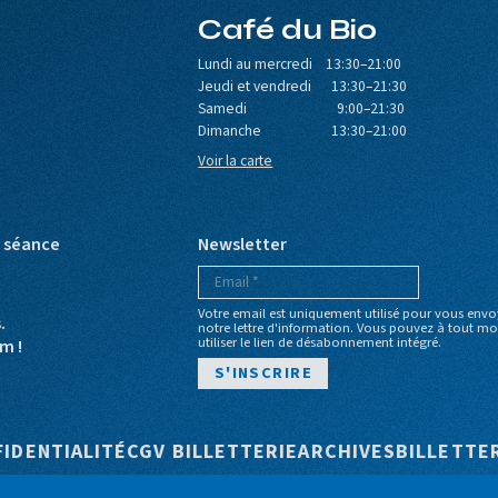
Café du Bio
Lundi au mercredi 13:30–21:00
Jeudi et vendredi 13:30–21:30
Samedi 9:00–21:30
Dimanche 13:30–21:00
Voir la carte
e séance
Newsletter
Votre email est uniquement utilisé pour vous envo
s.
notre lettre d'information. Vous pouvez à tout 
utiliser le lien de désabonnement intégré.
m !
e
FIDENTIALITÉ
CGV BILLETTERIE
ARCHIVES
BILLETTE