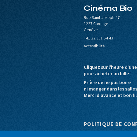
Cinéma Bio
le de Carouge
Europa Cinemas
Loterie Romande
Rue Saint-Joseph 47
1227 Carouge
Genève
+41 22 301 54 43
Accessibilité
Cliquez sur l'heure d'un
pour acheter un billet.
Prière de ne pas boire
ni manger dans les salle
Merci d'avance et bon fil
Pied de pag
POLITIQUE DE CON