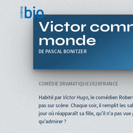
Aller au contenu principal
Victor comm
monde
PASCAL BONITZER
COMÉDIE DRAMATIQUE
2026
FRANCE
Habité par
Victor Hugo
, le comédien Robert
pas sur scène. Chaque soir, il remplit les
jour où réapparaît sa fille, qu’il n’a pas vu
qu’admirer ?