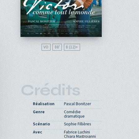
VO
88'
8 (12)
Crédits
Réalisation
Pascal Bonitzer
Genre
Comédie
dramatique
Scénario
Sophie Fillières
Avec
Fabrice Luchini
Chiara Mastroianni