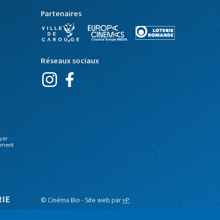
Partenaires
Réseaux sociaux
yer
moment
RIE
© Cinéma Bio - Site web par
+P