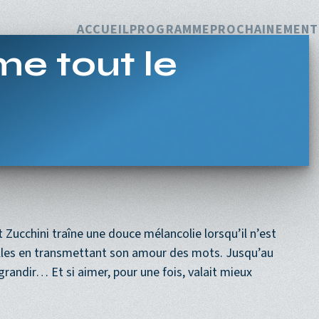
Navigation princi
ACCUEIL
PROGRAMME
PROCHAINEMENT
e tout le
 Zucchini traîne une douce mélancolie lorsqu’il n’est
 salles en transmettant son amour des mots. Jusqu’au
e grandir… Et si aimer, pour une fois, valait mieux