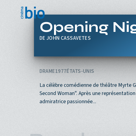
Aller au contenu principal
Opening Ni
JOHN CASSAVETES
DRAME
1977
ÉTATS-UNIS
La célèbre comédienne de théâtre Myrte G
Second Woman". Après une représentation 
admiratrice passionnée...