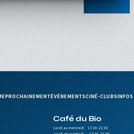
rincipale
ME
PROCHAINEMENT
ÉVÉNEMENTS
CINÉ-CLUBS
INFOS
Café du Bio
Lundi au mercredi 13:30–21:00
Jeudi et vendredi 13:30–21:30