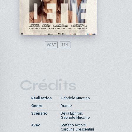
VOST
114'
Crédits
Réalisation
Gabriele Muccino
Genre
Drame
Scénario
Delia Ephron,
Gabriele Muccino
Avec
Stefano Accorsi
Carolina Crescentini