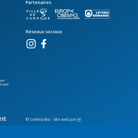
Partenaires
Réseaux sociaux
yer
moment
RIE
© Cinéma Bio - Site web par
+P