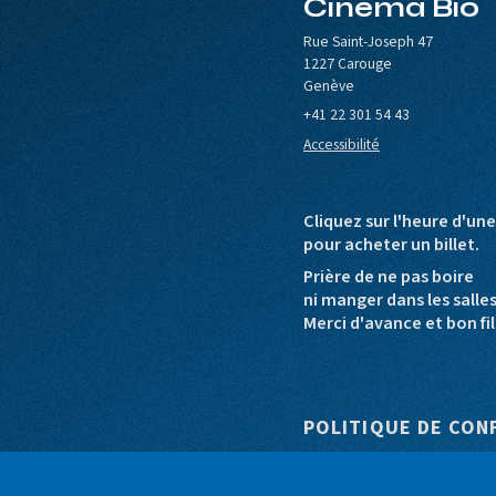
Cinéma Bio
le de Carouge
Europa Cinemas
Loterie Romande
Rue Saint-Joseph 47
1227 Carouge
Genève
+41 22 301 54 43
Accessibilité
Cliquez sur l'heure d'un
pour acheter un billet.
Prière de ne pas boire
ni manger dans les salle
Merci d'avance et bon fil
Pied de pag
POLITIQUE DE CON