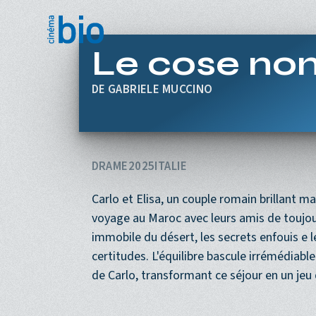
Aller au contenu principal
Le cose non
GABRIELE MUCCINO
DRAME
2025
ITALIE
Carlo et Elisa, un couple romain brillant ma
voyage au Maroc avec leurs amis de toujours
immobile du désert, les secrets enfouis e 
certitudes. L'équilibre bascule irrémédiabl
de Carlo, transformant ce séjour en un jeu