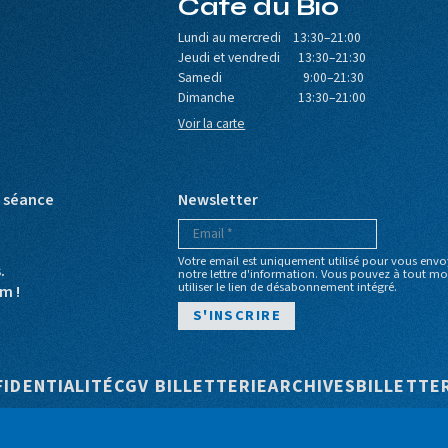
Café du Bio
Lundi au mercredi 13:30–21:00
Jeudi et vendredi 13:30–21:30
Samedi 9:00–21:30
Dimanche 13:30–21:00
Voir la carte
e séance
Newsletter
Votre email est uniquement utilisé pour vous envo
s.
notre lettre d'information. Vous pouvez à tout 
utiliser le lien de désabonnement intégré.
m !
e
FIDENTIALITÉ
CGV BILLETTERIE
ARCHIVES
BILLETTE