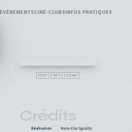
pale
ÉVÉNEMENTS
CINÉ-CLUBS
INFOS PRATIQUES
VOST
98'
12 (14)
Crédits
Réalisation
Marie-Elsa Sgualdo