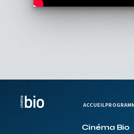
Navigation p
ACCUEIL
PROGRAM
Cinéma Bio