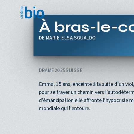
Aller au contenu principal
À bras-le-c
MARIE-ELSA SGUALDO
DRAME
2025
SUISSE
Emma, 15 ans, enceinte à la suite d’un vio
pour se frayer un chemin vers l’autodéter
d’émancipation elle affronte l’hypocrisie m
mondiale qui l’entoure.