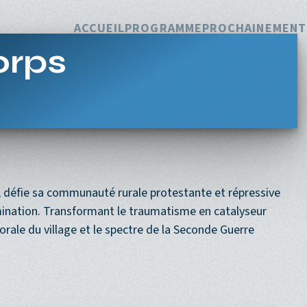
Navigation princi
ACCUEIL
PROGRAMME
PROCHAINEMENT
orps
l, défie sa communauté rurale protestante et répressive
mination. Transformant le traumatisme en catalyseur
orale du village et le spectre de la Seconde Guerre