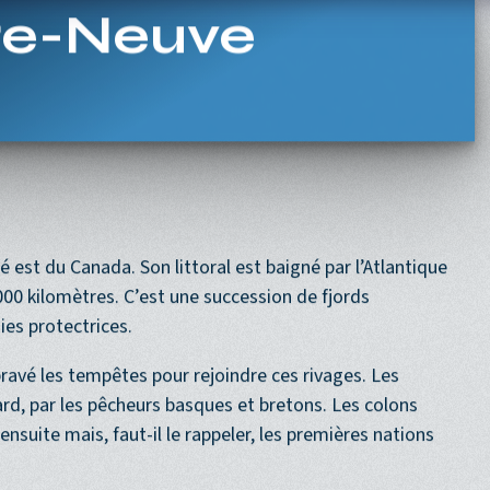
Navigation princi
ACCUEIL
PROGRAMME
PROCHAINEMENT
rre-Neuve
é est du Canada. Son littoral est baigné par l’Atlantique
000 kilomètres. C’est une succession de fjords
ies protectrices.
bravé les tempêtes pour rejoindre ces rivages. Les
 tard, par les pêcheurs basques et bretons. Les colons
ensuite mais, faut-il le rappeler, les premières nations