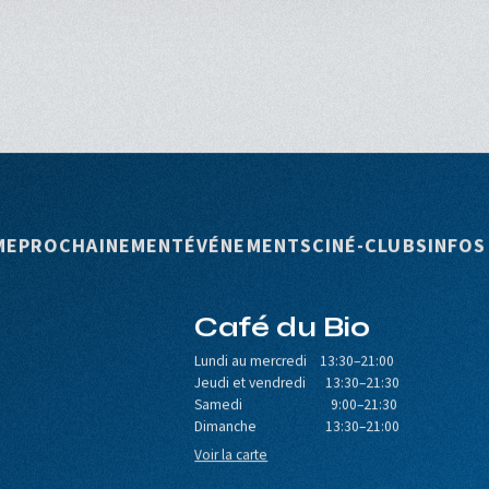
rincipale
ME
PROCHAINEMENT
ÉVÉNEMENTS
CINÉ-CLUBS
INFOS
Café du Bio
Lundi au mercredi 13:30–21:00
Jeudi et vendredi 13:30–21:30
Samedi 9:00–21:30
Dimanche 13:30–21:00