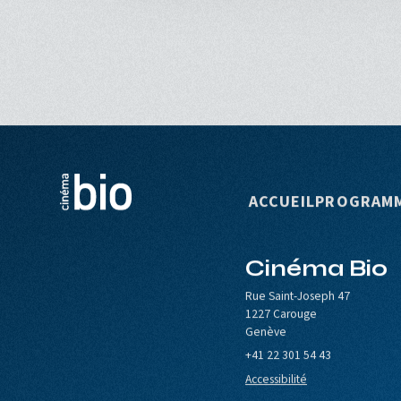
Navigation p
ACCUEIL
PROGRAM
Cinéma Bio
le de Carouge
Europa Cinemas
Loterie Romande
Rue Saint-Joseph 47
1227 Carouge
Genève
+41 22 301 54 43